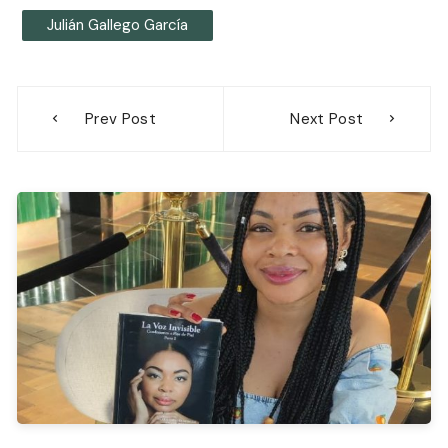
Julián Gallego García
Navegación
Prev Post
Next Post
de
entradas