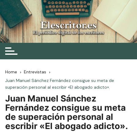
Skip
to
content
Elescritor.es
El periódico digital de los escritores
Home
Entrevistas
Juan Manuel Sánchez Fernández consigue su meta de
superación personal al escribir «El abogado adicto».
Juan Manuel Sánchez
Fernández consigue su meta
de superación personal al
escribir «El abogado adicto».