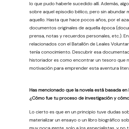
lo que pudo haberle sucedido allí. Además, al
sobre aquel episodio bélico, pero sin abundar 
aquello. Hasta que hace pocos años, por el azar
documentos originales de aquella época (docum
prensa, notas y recuerdos personales, etc.). E
relacionados con el Batallón de Leales Voluntar
tenía conocimiento. Descubrir esa documentació
historiador es como encontrar un tesoro que no
motivación para emprender esta aventura litera
Has mencionado que la novela está basada en h
¿Cómo fue tu proceso de investigación y cómo 
Lo cierto es que en un principio tuve dudas sobr
materializar un ensayo o un libro biográfico sob
muy poca gente, solo a los especialistas, y no t