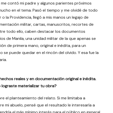
go me contó mi padre y algunos parientes próximos
mucho en el tema. Pasó el tiempo y me olvidé de todo
 o la Providencia, llegó a mis manos un legajo de
entación militar, cartas, manuscritos, recortes de
ntre todo ello, caben destacar los documentos
ios de Manila, una unidad militar de la que apenas se
n de primera mano, original e inédita, para un
 se puede quedar en el rincón del olvido. Y esa fue la
ria.
echos reales y en documentación original e inédita.
lograste materializar tu obra?
e el planteamiento del relato. Si me limitaba a
re mi abuelo, pensé que el resultado le interesaría a
endría el más mínimo interés para el público en general.