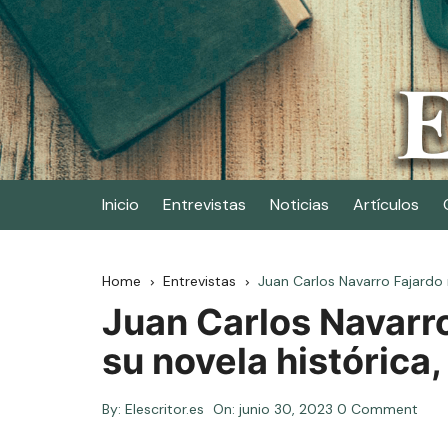
Skip
to
content
Elescritor.es
El periódico digital de los escritores
Inicio
Entrevistas
Noticias
Artículos
Home
Entrevistas
Juan Carlos Navarro Fajardo 
Juan Carlos Navarr
su novela histórica
By:
Elescritor.es
On:
junio 30, 2023
0 Comment