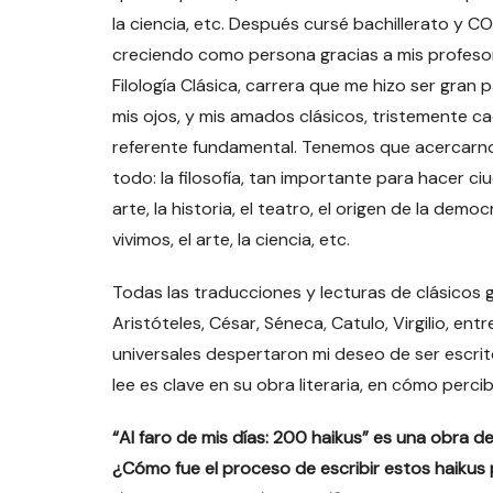
la ciencia, etc. Después cursé bachillerato y
creciendo como persona gracias a mis profesor
Filología Clásica, carrera que me hizo ser gran 
mis ojos, y mis amados clásicos, tristemente c
referente fundamental. Tenemos que acercarnos a
todo: la filosofía, tan importante para hacer ciu
arte, la historia, el teatro, el origen de la dem
vivimos, el arte, la ciencia, etc.
Todas las traducciones y lecturas de clásicos 
Aristóteles, César, Séneca, Catulo, Virgilio, ent
universales despertaron mi deseo de ser escrito
lee es clave en su obra literaria, en cómo perc
“Al faro de mis días: 200 haikus” es una obra de
¿Cómo fue el proceso de escribir estos haikus 