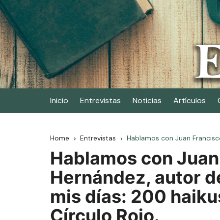
Skip
to
content
Elescritor.es
El periódico digital de los escritores
Inicio
Entrevistas
Noticias
Artículos
Home
Entrevistas
Hablamos con Juan Francisco
Hablamos con Juan
Hernández, autor de
mis días: 200 haiku
Círculo Rojo.