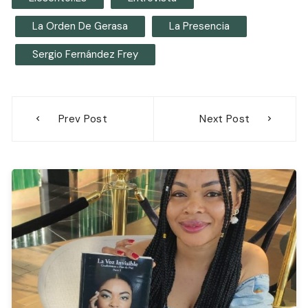
La Orden De Gerasa
La Presencia
Sergio Fernández Frey
Navegación
Prev Post
Next Post
de
entradas