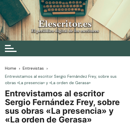
Skip
to
content
Elescritor.es
El periódico digital de los escritores
Home
Entrevistas
Entrevistamos al escritor Sergio Fernández Frey, sobre sus
obras «La presencia» y «La orden de Gerasa»
Entrevistamos al escritor
Sergio Fernández Frey, sobre
sus obras «La presencia» y
«La orden de Gerasa»