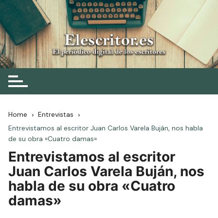
Skip
to
content
Elescritor.es
El periódico digital de los escritores
Home
Entrevistas
Entrevistamos al escritor Juan Carlos Varela Buján, nos habla
de su obra «Cuatro damas»
Entrevistamos al escritor
Juan Carlos Varela Buján, nos
habla de su obra «Cuatro
damas»