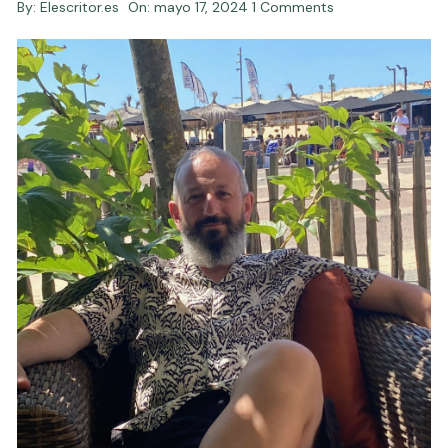
By:
Elescritor.es
On:
mayo 17, 2024
1 Comments