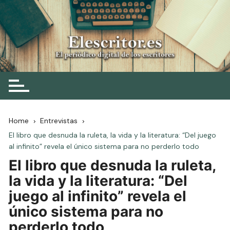
Skip
to
content
Elescritor.es
El periódico digital de los escritores
Home
Entrevistas
El libro que desnuda la ruleta, la vida y la literatura: “Del juego
al infinito” revela el único sistema para no perderlo todo
El libro que desnuda la ruleta,
la vida y la literatura: “Del
juego al infinito” revela el
único sistema para no
perderlo todo