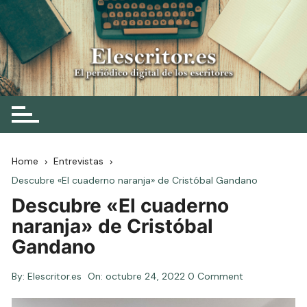
Skip
to
content
Elescritor.es
El periódico digital de los escritores
Home
Entrevistas
Descubre «El cuaderno naranja» de Cristóbal Gandano
Descubre «El cuaderno
naranja» de Cristóbal
Gandano
By:
Elescritor.es
On:
octubre 24, 2022
0 Comment