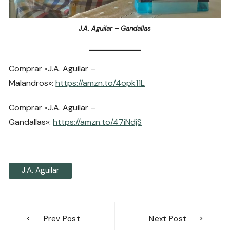
J.A. Aguilar – Gandallas
Comprar «J.A. Aguilar –
Malandros»:
https://amzn.to/4opk11L
Comprar «J.A. Aguilar –
Gandallas»:
https://amzn.to/47iNdjS
J.A. Aguilar
Navegación
Prev Post
Next Post
de