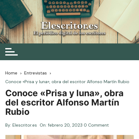
Skip
to
content
Elescritor.es
El periódico digital de los escritores
Home
Entrevistas
Conoce «Prisa y luna», obra del escritor Alfonso Martín Rubio
Conoce «Prisa y luna», obra
del escritor Alfonso Martín
Rubio
By:
Elescritor.es
On:
febrero 20, 2023
0 Comment