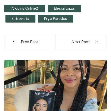
"Arcoíris Online2"
Elescritor.es
Entrevista
Iñigo Paredes
Navegación
Prev Post
Next Post
de
entradas