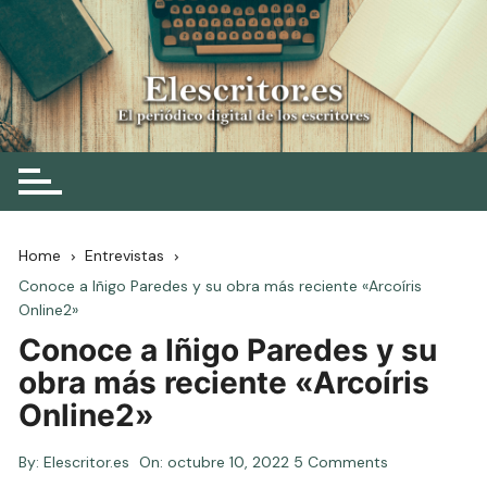
Skip
to
content
Elescritor.es
El periódico digital de los escritores
Home
Entrevistas
Conoce a Iñigo Paredes y su obra más reciente «Arcoíris
Online2»
Conoce a Iñigo Paredes y su
obra más reciente «Arcoíris
Online2»
By:
Elescritor.es
On:
octubre 10, 2022
5 Comments