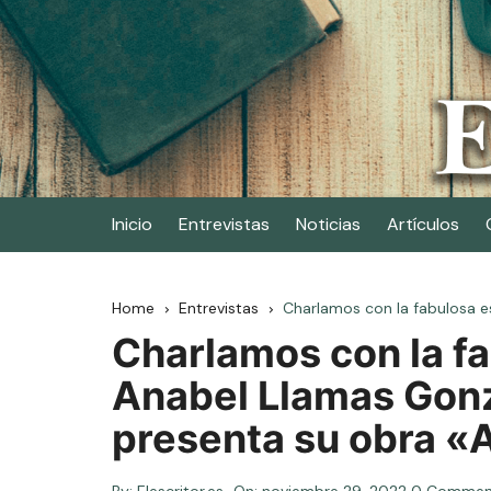
Skip
to
content
Elescritor.es
El periódico digital de los escritores
Inicio
Entrevistas
Noticias
Artículos
Home
Entrevistas
Charlamos con la fabulosa es
Charlamos con la fa
Anabel Llamas Gonzá
presenta su obra «