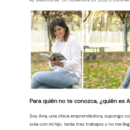
By:
Elescritor.es
On:
noviembre 29, 2022
0 Commen
Para quién no te conozca, ¿quién es
Soy Ana, una chica emprendedora, supongo co
sola con mi hijo. tenía tres trabajos y no me l