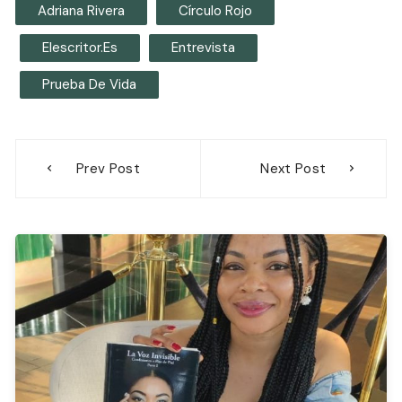
Adriana Rivera
Círculo Rojo
Elescritor.es
Entrevista
Prueba De Vida
Navegación
Prev Post
Next Post
de
entradas