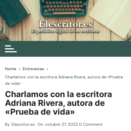
Skip
to
content
Elescritor.es
El periódico digital de los escritores
Home
Entrevistas
Charlamos con la escritora Adriana Rivera, autora de «Prueba
de vida»
Charlamos con la escritora
Adriana Rivera, autora de
«Prueba de vida»
By:
Elescritor.es
On:
octubre 27, 2022
0 Comment