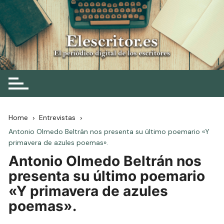
Skip
to
content
Elescritor.es
El periódico digital de los escritores
Home
Entrevistas
Antonio Olmedo Beltrán nos presenta su último poemario «Y
primavera de azules poemas».
Antonio Olmedo Beltrán nos
presenta su último poemario
«Y primavera de azules
poemas».