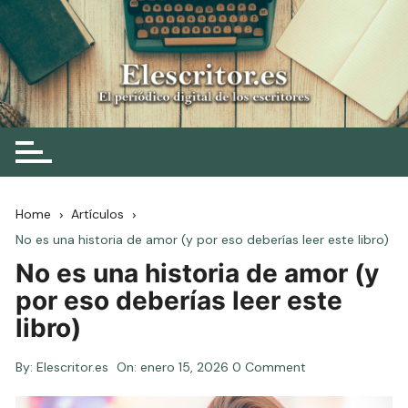
Skip
to
content
Elescritor.es
El periódico digital de los escritores
Home
Artículos
No es una historia de amor (y por eso deberías leer este libro)
No es una historia de amor (y
por eso deberías leer este
libro)
By:
Elescritor.es
On:
enero 15, 2026
0 Comment