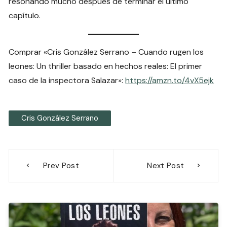
resonando mucho después de terminar el último
capítulo.
Comprar «Cris González Serrano – Cuando rugen los
leones: Un thriller basado en hechos reales: El primer
caso de la inspectora Salazar»:
https://amzn.to/4vX5ejk
Cris González Serrano
Navegación
Prev Post
Next Post
de
entradas