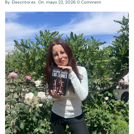
By:
Elescritor.es
On:
mayo 22, 2026
0 Comment