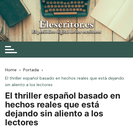
Skip
to
content
Elescritor.es
El periódico digital de los escritores
Home
Portada
El thriller español basado en hechos reales que está dejando
sin aliento a los lectores
El thriller español basado en
hechos reales que está
dejando sin aliento a los
lectores