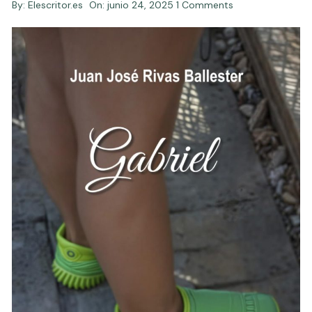
By:
Elescritor.es
On:
junio 24, 2025
1 Comments