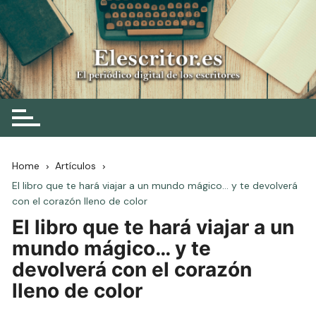
Skip
to
content
Elescritor.es
El periódico digital de los escritores
Home
Artículos
El libro que te hará viajar a un mundo mágico… y te devolverá
con el corazón lleno de color
El libro que te hará viajar a un
mundo mágico… y te
devolverá con el corazón
lleno de color