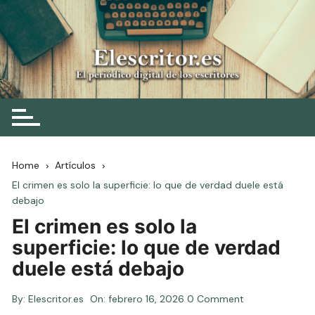
Skip
to
content
Elescritor.es
El periódico digital de los escritores
Home
Artículos
El crimen es solo la superficie: lo que de verdad duele está
debajo
El crimen es solo la
superficie: lo que de verdad
duele está debajo
By:
Elescritor.es
On:
febrero 16, 2026
0 Comment