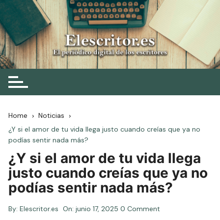
Skip
to
content
Elescritor.es
El periódico digital de los escritores
Home
Noticias
¿Y si el amor de tu vida llega justo cuando creías que ya no
podías sentir nada más?
¿Y si el amor de tu vida llega
justo cuando creías que ya no
podías sentir nada más?
By:
Elescritor.es
On:
junio 17, 2025
0 Comment