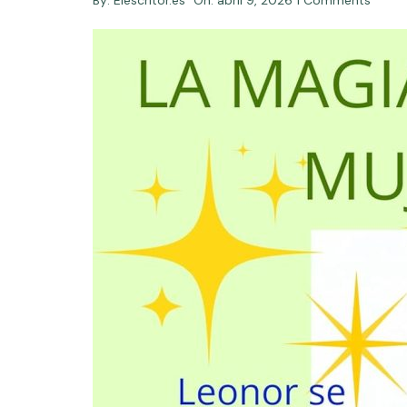
By:
Elescritor.es
On:
abril 9, 2026
1 Comments