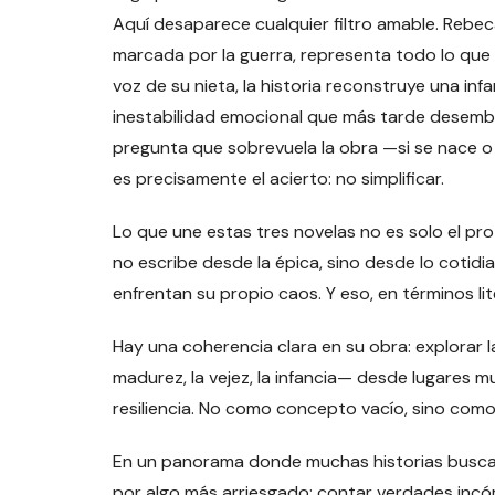
Aquí desaparece cualquier filtro amable. Rebe
marcada por la guerra, representa todo lo que 
voz de su nieta, la historia reconstruye una infa
inestabilidad emocional que más tarde desembo
pregunta que sobrevuela la obra —si se nace o
es precisamente el acierto: no simplificar.
Lo que une estas tres novelas no es solo el pro
no escribe desde la épica, sino desde lo cotid
enfrentan su propio caos. Y eso, en términos lit
Hay una coherencia clara en su obra: explorar l
madurez, la vejez, la infancia— desde lugares m
resiliencia. No como concepto vacío, sino como 
En un panorama donde muchas historias buscan 
por algo más arriesgado: contar verdades incó