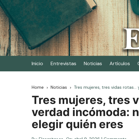
Skip
to
content
Elescritor.es
El periódico digital de los escritores
Inicio
Entrevistas
Noticias
Artículos
Home
Noticias
Tres mujeres, tres vidas rotas…
Tres mujeres, tres 
verdad incómoda: 
elegir quién eres