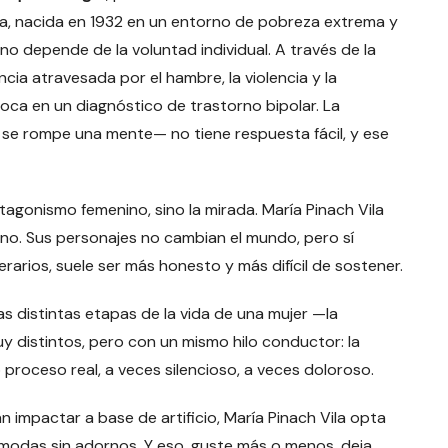
ca, nacida en 1932 en un entorno de pobreza extrema y
no depende de la voluntad individual. A través de la
ncia atravesada por el hambre, la violencia y la
ca en un diagnóstico de trastorno bipolar. La
 se rompe una mente— no tiene respuesta fácil, y ese
tagonismo femenino, sino la mirada. María Pinach Vila
iano. Sus personajes no cambian el mundo, pero sí
erarios, suele ser más honesto y más difícil de sostener.
as distintas etapas de la vida de una mujer —la
uy distintos, pero con un mismo hilo conductor: la
proceso real, a veces silencioso, a veces doloroso.
impactar a base de artificio, María Pinach Vila opta
modas sin adornos. Y eso, guste más o menos, deja