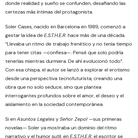
donde realidad y sueño se confunden, desafiando las
certezas más íntimas del protagonista.
Soler Cases, nacido en Barcelona en 1989, comenzó a
gestar la idea de
E.S.T.H.E.R.
hace más de una década.
“Llevaba un ritmo de trabajo frenético y no tenía tiempo
para tener citas —confiesa—. Pensé que solo podría
tenerlas mientras durmiera. De ahí evolucionó todo”.
Con esa chispa, el autor se lanzó a explorar el erotismo
desde una perspectiva tecnofuturista, creando una
obra que no solo seduce, sino que plantea
interrogantes profundos sobre el amor, el deseo y el
aislamiento en la sociedad contemporánea.
Si en
Asuntos Legales
y
Señor Zepol
—sus primeras
novelas— Soler ya mostraba un dominio del ritmo
narrativo y el humor sutil, en
E.S.T.H.E.R.
el escritor se