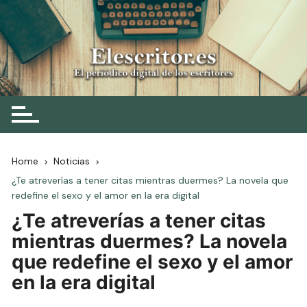
Skip
to
content
Elescritor.es
El periódico digital de los escritores
Home
Noticias
¿Te atreverías a tener citas mientras duermes? La novela que
redefine el sexo y el amor en la era digital
¿Te atreverías a tener citas
mientras duermes? La novela
que redefine el sexo y el amor
en la era digital