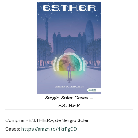
Sergio Soler Cases –
E.S.T.H.E.R
Comprar «E.S.T.H.E.R.», de Sergio Soler
Cases:
https://amzn.to/4krFg0D