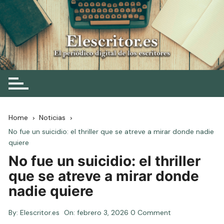
Skip
to
content
Elescritor.es
El periódico digital de los escritores
Home
Noticias
No fue un suicidio: el thriller que se atreve a mirar donde nadie
quiere
No fue un suicidio: el thriller
que se atreve a mirar donde
nadie quiere
By:
Elescritor.es
On:
febrero 3, 2026
0 Comment