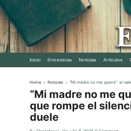
Skip
to
content
Elescritor.es
El periódico digital de los escritores
Inicio
Entrevistas
Noticias
Artículos
Home
Noticias
“Mi madre no me quiere”: el val
“Mi madre no me quie
que rompe el silenc
duele