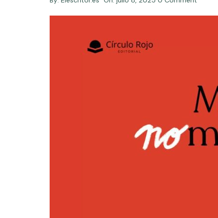
By:
Elescritor.es
On:
julio 8, 2025
0 Comment