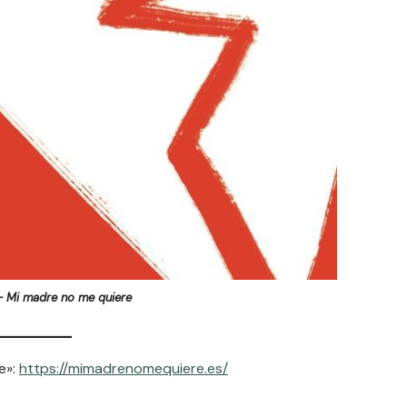
– Mi madre no me quiere
e»:
https://mimadrenomequiere.es/