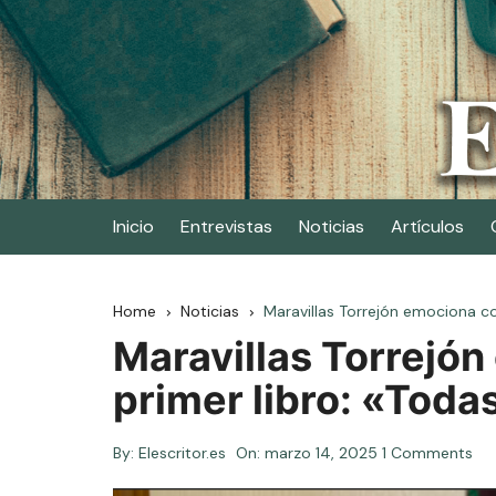
Skip
to
content
Elescritor.es
El periódico digital de los escritores
Inicio
Entrevistas
Noticias
Artículos
Home
Noticias
Maravillas Torrejón emociona con
Maravillas Torrejó
primer libro: «Todas
By:
Elescritor.es
On:
marzo 14, 2025
1 Comments