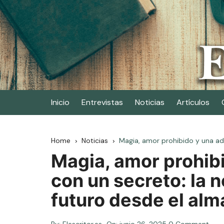
Skip
to
content
Elescritor.es
El periódico digital de los escritores
Inicio
Entrevistas
Noticias
Artículos
Home
Noticias
Magia, amor prohibido y una ado
Magia, amor prohib
con un secreto: la n
futuro desde el alm