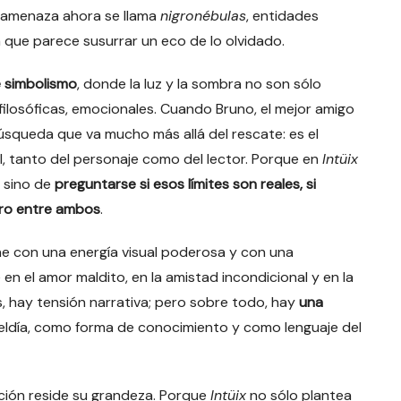
 amenaza ahora se llama
nigronébulas
, entidades
que parece susurrar un eco de lo olvidado.
 simbolismo
, donde la luz y la sombra no son sólo
filosóficas, emocionales. Cuando Bruno, el mejor amigo
squeda que va mucho más allá del rescate: es el
 tanto del personaje como del lector. Porque en
Intüix
, sino de
preguntarse si esos límites son reales, si
ero entre ambos
.
 con una energía visual poderosa y con una
n el amor maldito, en la amistad incondicional y en la
s, hay tensión narrativa; pero sobre todo, hay
una
ldía, como forma de conocimiento y como lenguaje del
cción reside su grandeza. Porque
Intüix
no sólo plantea