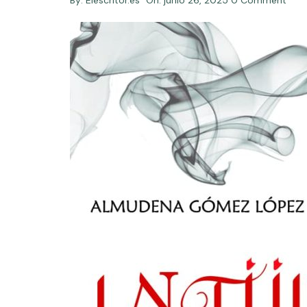
By:
Elescritor.es
On:
junio 26, 2025
0 Comment