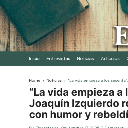
Skip
to
content
Elescritor.es
El periódico digital de los escritores
Inicio
Entrevistas
Noticias
Artículos
Home
Noticias
“La vida empieza a los sesenta”:
“La vida empieza a 
Joaquín Izquierdo r
con humor y rebeld