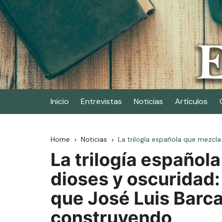
Skip
to
content
Elescritor.es
El periódico digital de los escritores
Inicio
Entrevistas
Noticias
Artículos
Home
Noticias
La trilogía española que mezcla 
La trilogía español
dioses y oscuridad: 
que José Luis Barca
construyendo