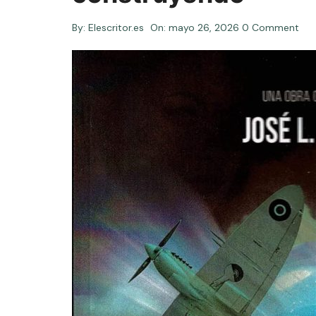
By:
Elescritor.es
On:
mayo 26, 2026
0 Comment