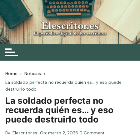
Skip
to
content
Elescritor.es
El periódico digital de los escritores
Home
Noticias
La soldado perfecta no recuerda quién es… y eso puede
destruirlo todo
La soldado perfecta no
recuerda quién es… y eso
puede destruirlo todo
By:
Elescritor.es
On:
marzo 2, 2026
0 Comment