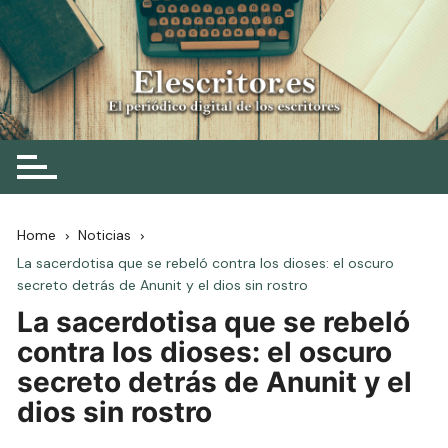
Skip
to
content
Elescritor.es
El periódico digital de los escritores
Home
Noticias
La sacerdotisa que se rebeló contra los dioses: el oscuro
secreto detrás de Anunit y el dios sin rostro
La sacerdotisa que se rebeló
contra los dioses: el oscuro
secreto detrás de Anunit y el
dios sin rostro