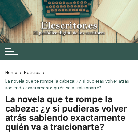
Skip
to
content
Elescritor.es
El periódico digital de los escritores
Home
Noticias
La novela que te rompe la cabeza: ¿y si pudieras volver atrás
sabiendo exactamente quién va a traicionarte?
La novela que te rompe la
cabeza: ¿y si pudieras volver
atrás sabiendo exactamente
quién va a traicionarte?