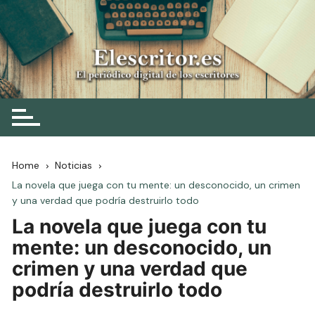
Skip
to
content
Elescritor.es
El periódico digital de los escritores
Home
Noticias
La novela que juega con tu mente: un desconocido, un crimen
y una verdad que podría destruirlo todo
La novela que juega con tu
mente: un desconocido, un
crimen y una verdad que
podría destruirlo todo