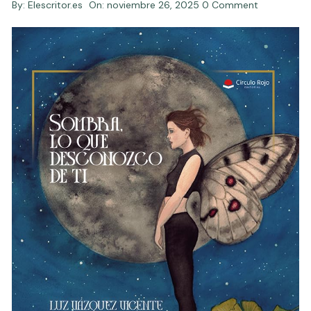
By:
Elescritor.es
On:
noviembre 26, 2025
0 Comment