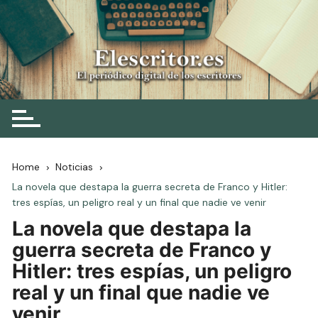
Skip
to
content
Elescritor.es
El periódico digital de los escritores
Home
Noticias
La novela que destapa la guerra secreta de Franco y Hitler:
tres espías, un peligro real y un final que nadie ve venir
La novela que destapa la
guerra secreta de Franco y
Hitler: tres espías, un peligro
real y un final que nadie ve
venir