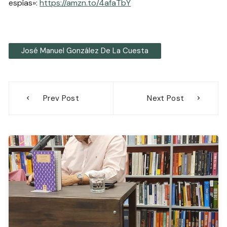
espías»:
https://amzn.to/4afaTbY
José Manuel González De La Cuesta
Navegación
Prev Post
Next Post
de
entradas