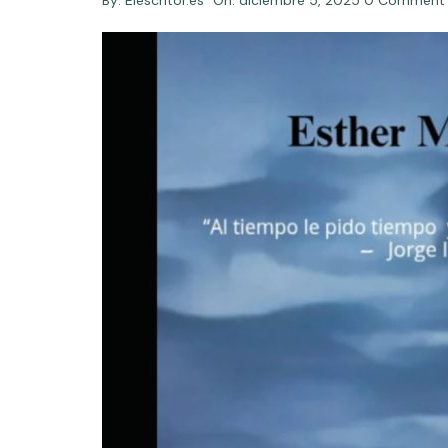
By:
Elescritor.es
On:
diciembre 5, 2025
0 Comment