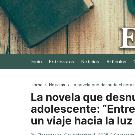
Skip
to
content
Elescritor.es
El periódico digital de los escritores
Inicio
Entrevistas
Noticias
Artículos
Home
Noticias
La novela que desnuda el corazón
La novela que desn
adolescente: “Entre 
un viaje hacia la lu