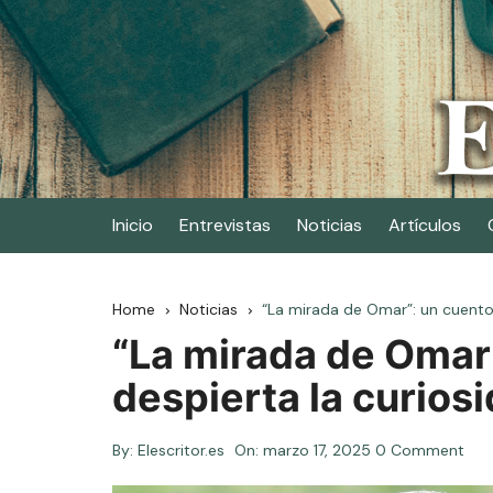
Skip
to
content
Elescritor.es
El periódico digital de los escritores
Inicio
Entrevistas
Noticias
Artículos
Home
Noticias
“La mirada de Omar”: un cuento 
“La mirada de Omar
despierta la curiosi
By:
Elescritor.es
On:
marzo 17, 2025
0 Comment