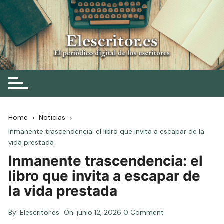
Skip
to
content
Elescritor.es
El periódico digital de los escritores
Home
Noticias
Inmanente trascendencia: el libro que invita a escapar de la
vida prestada
Inmanente trascendencia: el
libro que invita a escapar de
la vida prestada
By:
Elescritor.es
On:
junio 12, 2026
0 Comment