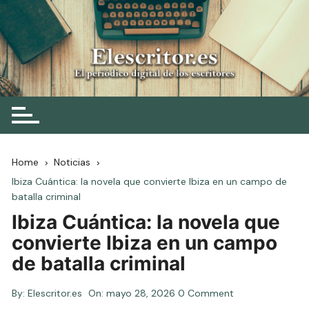
Skip
to
content
Elescritor.es
El periódico digital de los escritores
Home
Noticias
Ibiza Cuántica: la novela que convierte Ibiza en un campo de
batalla criminal
Ibiza Cuántica: la novela que
convierte Ibiza en un campo
de batalla criminal
By:
Elescritor.es
On:
mayo 28, 2026
0 Comment