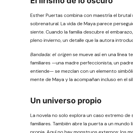
El lirismo de lo oscuro
Esther Puertas combina con maestría el brutal
sobrenatural. La vida de Maya parece perseguida 
siente. Cuando la familia descubre el embarazo
pleno invierno, un detalle que la autora introd
Bandada: el origen
se mueve así en una línea te
familiares —una madre perfeccionista, un padre
entiende— se mezclan con un elemento simbólico
mente de Maya y la acompañan incluso en el si
Un universo propio
La novela no solo explora un caso extremo de 
familiares. También abre la puerta a un mundo 
propia. Aquí no hay monstruos externos: los mo