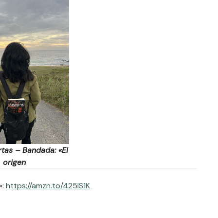
rtas – Bandada: «El
origen
»:
https://amzn.to/425IS1K