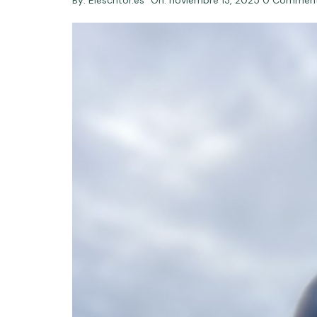
By:
Elescritor.es
On:
noviembre 13, 2025
0 Commen