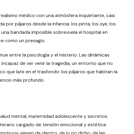
 realismo médico con una atmósfera inquietante, casi
por pájaros desde la infancia: los pinta, los oye, los
, una bandada imposible sobrevuela el hospital en
uce como un presagio.
nue entre la psicología y el misterio. Las dinámicas
 incapaz de ver venir la tragedia, un entorno que no
 que late en el trasfondo: los pájaros que habitan la
lencio más profundo.
salud mental, maternidad adolescente y secretos
literario cargado de tensión emocional y estética
nstruos vienen de dentro, de lo no dicho, de las