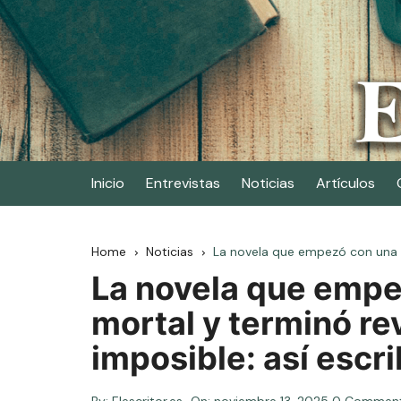
Skip
to
content
Elescritor.es
El periódico digital de los escritores
Inicio
Entrevistas
Noticias
Artículos
Home
Noticias
La novela que empezó con una c
La novela que empe
mortal y terminó re
imposible: así escr