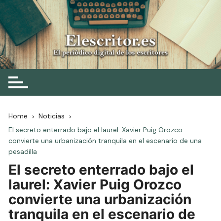
Skip
to
content
Elescritor.es
El periódico digital de los escritores
Home
Noticias
El secreto enterrado bajo el laurel: Xavier Puig Orozco
convierte una urbanización tranquila en el escenario de una
pesadilla
El secreto enterrado bajo el
laurel: Xavier Puig Orozco
convierte una urbanización
tranquila en el escenario de