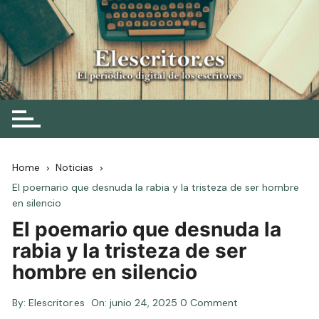
Skip
to
content
Elescritor.es
El periódico digital de los escritores
Home
Noticias
El poemario que desnuda la rabia y la tristeza de ser hombre
en silencio
El poemario que desnuda la
rabia y la tristeza de ser
hombre en silencio
By:
Elescritor.es
On:
junio 24, 2025
0 Comment