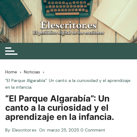
Skip
to
content
Elescritor.es
El periódico digital de los escritores
Home
Noticias
“El Parque Algarabía”: Un canto a la curiosidad y el aprendizaje
en la infancia.
“El Parque Algarabía”: Un
canto a la curiosidad y el
aprendizaje en la infancia.
By:
Elescritor.es
On:
marzo 25, 2025
0 Comment