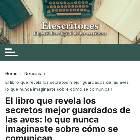
Skip
to
content
Elescritor.es
El periódico digital de los escritores
Home
Noticias
El libro que revela los secretos mejor guardados de las aves:
lo que nunca imaginaste sobre cómo se comunican
El libro que revela los
secretos mejor guardados de
las aves: lo que nunca
imaginaste sobre cómo se
comunican