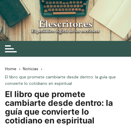
Skip
to
content
Elescritor.es
El periódico digital de los escritores
Home
Noticias
El libro que promete cambiarte desde dentro: la guía que
convierte lo cotidiano en espiritual
El libro que promete
cambiarte desde dentro: la
guía que convierte lo
cotidiano en espiritual