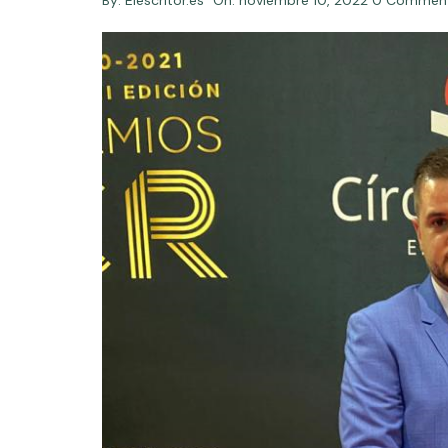
By:
Elescritor.es
On:
noviembre 10, 2022
0 Commen