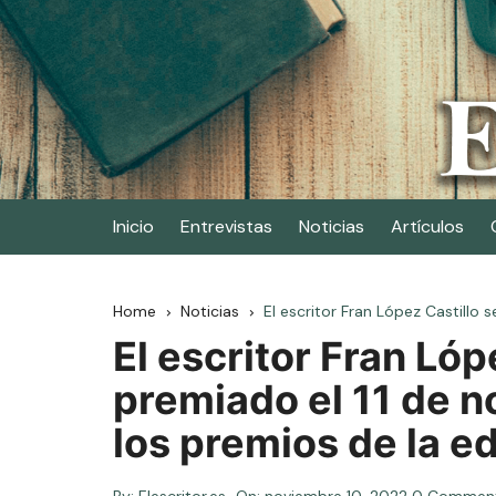
Skip
to
content
Elescritor.es
El periódico digital de los escritores
Inicio
Entrevistas
Noticias
Artículos
Home
Noticias
El escritor Fran López Castillo 
El escritor Fran Lóp
premiado el 11 de n
los premios de la ed