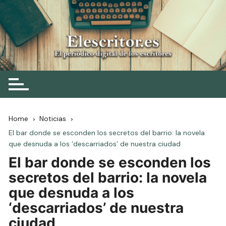
Skip
to
content
Elescritor.es
El periódico digital de los escritores
Home
Noticias
El bar donde se esconden los secretos del barrio: la novela
que desnuda a los ‘descarriados’ de nuestra ciudad
El bar donde se esconden los
secretos del barrio: la novela
que desnuda a los
‘descarriados’ de nuestra
ciudad