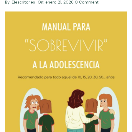
By:
Elescritor.es
On:
enero 21, 2026
0 Comment