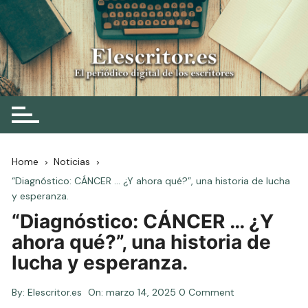
Skip
to
content
Elescritor.es
El periódico digital de los escritores
Home
Noticias
“Diagnóstico: CÁNCER … ¿Y ahora qué?”, una historia de lucha
y esperanza.
“Diagnóstico: CÁNCER … ¿Y
ahora qué?”, una historia de
lucha y esperanza.
By:
Elescritor.es
On:
marzo 14, 2025
0 Comment