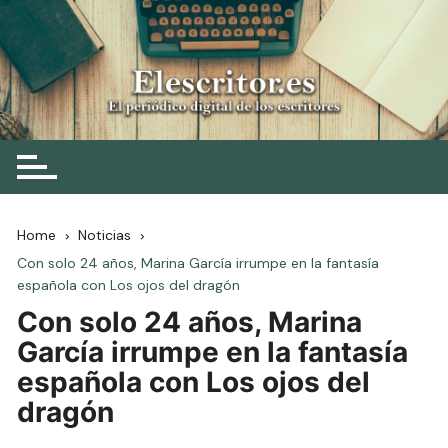
Skip
to
content
Elescritor.es
El periódico digital de los escritores
Home
Noticias
Con solo 24 años, Marina García irrumpe en la fantasía
española con Los ojos del dragón
Con solo 24 años, Marina
García irrumpe en la fantasía
española con Los ojos del
dragón