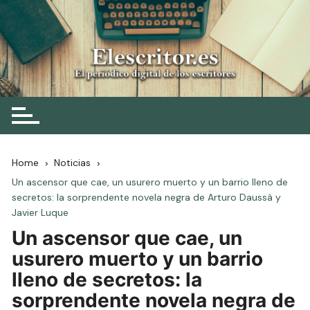
Skip
to
content
Elescritor.es
El periódico digital de los escritores
Home
Noticias
Un ascensor que cae, un usurero muerto y un barrio lleno de
secretos: la sorprendente novela negra de Arturo Daussà y
Javier Luque
Un ascensor que cae, un
usurero muerto y un barrio
lleno de secretos: la
sorprendente novela negra de