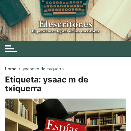
Skip
to
content
Elescritor.es
El periódico digital de los escritores
Home
ysaac m de txiquerra
Etiqueta:
ysaac m de
txiquerra